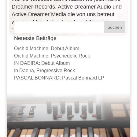
Drea­mer Records, Active Drea­mer Audio und
Active Drea­mer Media die von uns betreut
werden. Mehr Infos dazu findet ihr unter
“
Firma
”.
Neueste Beiträge
Orchid Machine: Debut Album
Orchid Machine, Psyche­de­lic Rock
IN DAEIRA: Debut Album
In Daeira, Progres­sive Rock
PASCAL BONNARD: Pascal Bonnard LP