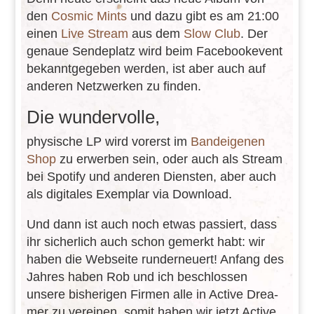
den
Cosmic Mints
und dazu gibt es am 21:00
einen
Live Stream
aus dem
Slow Club
. Der
genaue Sende­platz wird beim Face­boo­ke­vent
bekannt­ge­ge­ben werden, ist aber auch auf
ande­ren Netz­wer­ken zu finden.
Die wundervolle,
physi­sche LP wird vorerst im
Band­ei­ge­nen
Shop
zu erwer­ben sein, oder auch als Stream
bei Spotify und ande­ren Diens­ten, aber auch
als digi­ta­les Exem­plar via Download.
Und dann ist auch noch etwas passiert, dass
ihr sicher­lich auch schon gemerkt habt: wir
haben die Webseite rund­erneu­ert! Anfang des
Jahres haben Rob und ich beschlos­sen
unsere bishe­ri­gen Firmen alle in Active Drea­
mer zu verei­nen, somit haben wir jetzt Active