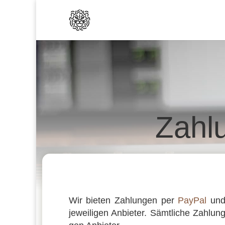
Zahl
Wir bieten Zahlun­gen per
PayPal
un
jewei­li­gen Anbie­ter. Sämt­li­che Zahlu