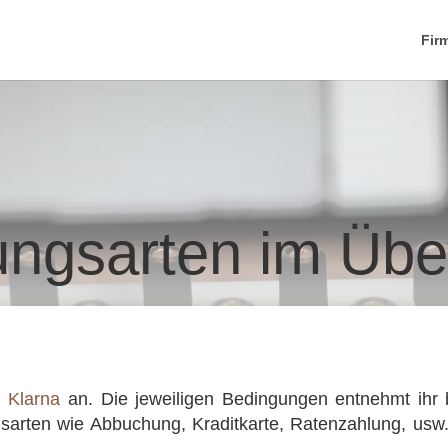
Fir
ungsarten im Über
d
Klarna
an. Die jewei­li­gen Bedin­gun­gen entnehmt ihr 
ngs­ar­ten wie Abbu­chung, Kradit­karte, Raten­zah­lung, usw