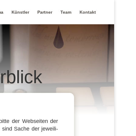
ma
Künstler
Partner
Team
Kontakt
blick
bitte der Websei­ten der
. sind Sache der jewei­li­